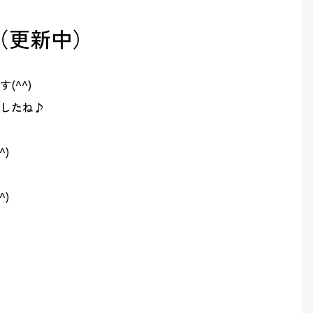
（更新中）
(^^)
したね♪
)
)