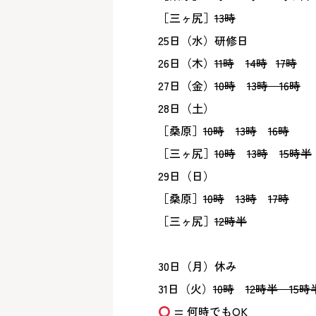
［三ヶ尻］
13時
25日（水）研修日
26日（木）
11時
14時
17時
27日（金）
10時
13時
16時
28日（土）
［桑原］
10時
13時
16時
［三ヶ尻］
10時
13時
15時半
29日（日）
［桑原］
10時
13時
17時
［三ヶ尻］
12時半
30日（月）休み
31日（火）
10時
12時半
15
= 何時でもOK