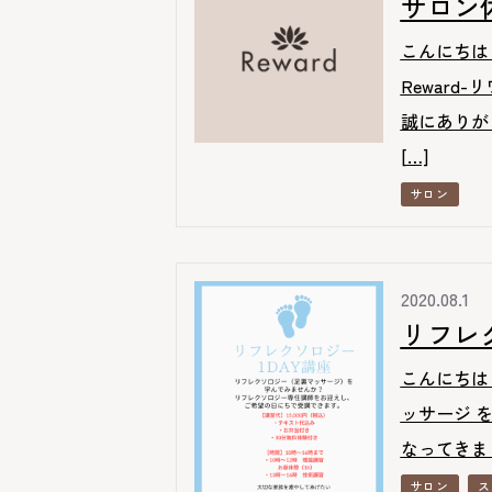
サロン
こんにちは
Reward
誠にありが
[…]
サロン
2020.08.1
リフレ
こんにちは
ッサージ を
なってきま
サロン
ス