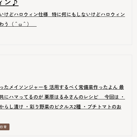
ィン♪
いけどハロウィン仕様 特に何にもしないけどハロウィン
味わう（＾ω＾）
ったメイソンジャーを 活用するべく常備菜作ったよん 最
共にハマってるのが 栗原はるみさんのレシピ 今回は ・
からし漬け ・彩り野菜のピクルス2種 ・プチトマトのお
日常