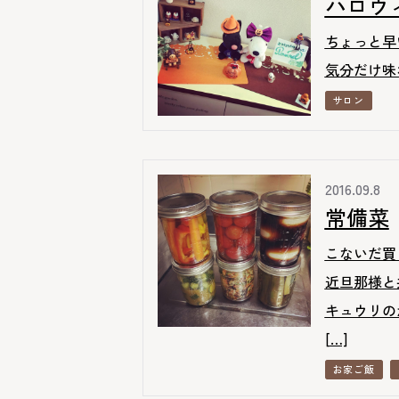
ハロウ
ちょっと早
気分だけ
サロン
2016.09.8
常備菜
こないだ買
近旦那様と
キュウリの
[…]
お家ご飯