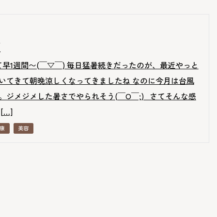
︎
て早1週間〜(￣▽￣) 毎日猛暑続きだったのが、最近やっと
いてきて朝晩涼しくなってきましたね なのに今月は台風
。ジメジメした暑さでやられそう(￣O￣;) さてそんな感
[…]
康
美容