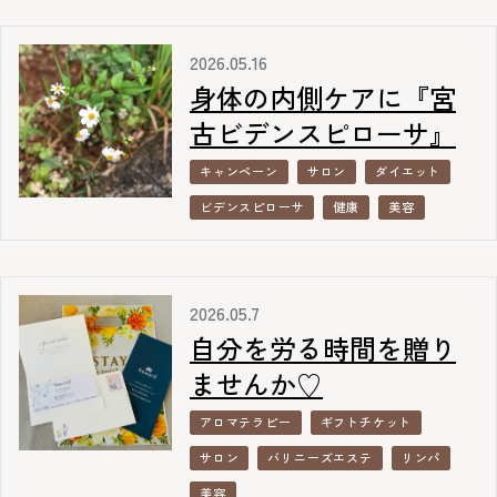
2026.05.16
身体の内側ケアに『宮
古ビデンスピローサ』
キャンペーン
サロン
ダイエット
ビデンスピローサ
健康
美容
2026.05.7
自分を労る時間を贈り
ませんか♡
アロマテラピー
ギフトチケット
サロン
バリニーズエステ
リンパ
美容