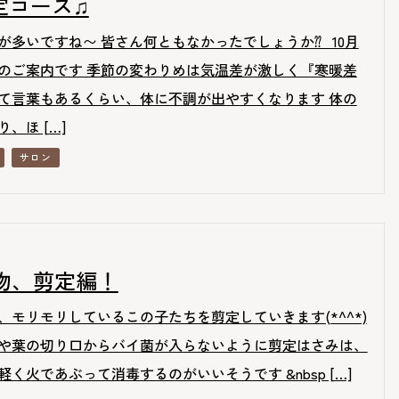
定コース♫
が多いですね〜 皆さん何ともなかったでしょうか⁇ 10月
のご案内です 季節の変わりめは気温差が激しく『寒暖差
て言葉もあるくらい、体に不調が出やすくなります 体の
、ほ […]
サロン
物、剪定編！
、モリモリしているこの子たちを剪定していきます(*^^*)
葉の切り口からバイ菌が入らないように剪定はさみは、
く火であぶって消毒するのがいいそうです &nbsp […]