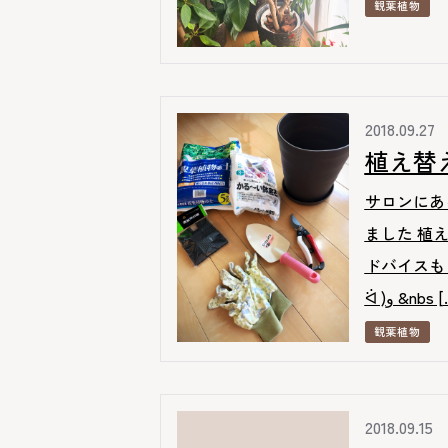
観葉植物
2018.09.27
植え替
サロンにあ
ました 植
ドバイスも
ᐛ )و &nbs 
観葉植物
2018.09.15