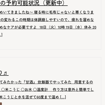
半の予約可能状況（更新中）
めいてきましたね〜 寝る時に毛布じゃないと寒くなりま
節の変わるこの時期は体調崩しやすいので、疲れを溜めな
なケアが必要ですよ 18日（火）10時 19日（水）休み 20
]
り♬
てみたかった『甘酒』 炊飯器でやってみた 用意するの
飯 ○米こうじ ○お水 ○温度計 作り方は意外と簡単でし
) 米こうじと水を混ぜて60度まで温め […]