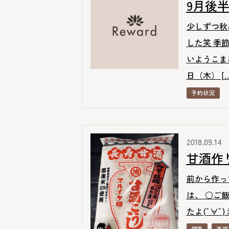
9月後
少しずつ秋
した笑 季
いようこまめ
日（木） […
予約状況
2018.09.14
甘酒作
前から作っ
は、 ○ご
たよ(ﾟ∀ﾟ
健康
美容