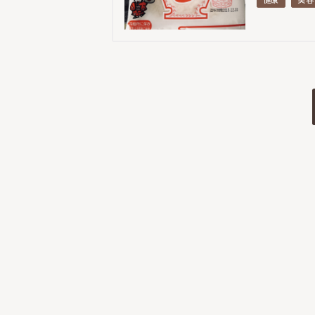
投
稿
ナ
ビ
ゲ
ー
シ
ョ
ン