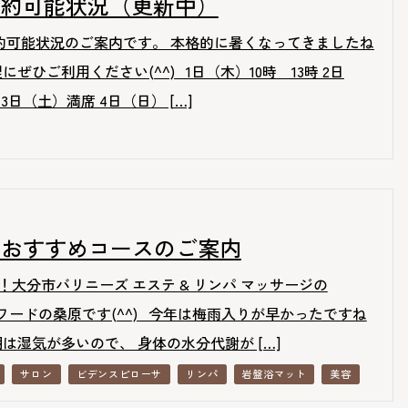
予約可能状況（更新中）
約可能状況のご案内です。 本格的に暑くなってきましたね
ぜひご利用ください(^^) 1日（木）10時 13時 2日
3日（土）満席 4日（日） […]
定おすすめコースのご案内
！大分市バリニーズ エステ & リンパ マッサージの
-リワードの桑原です(^^) 今年は梅雨入りが早かったですね
は湿気が多いので、 身体の水分代謝が […]
サロン
ビデンスピローサ
リンパ
岩盤浴マット
美容