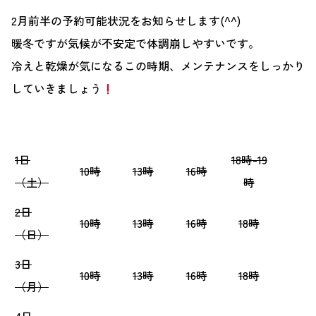
2月前半の予約可能状況をお知らせします(^^)
暖冬ですが気候が不安定で体調崩しやすいです。
冷えと乾燥が気になるこの時期、メンテナンスをしっかり
していきましょう
1日
18時-19
10時
13時
16時
（土）
時
2日
10時
13時
16時
18時
（日）
3日
10時
13時
16時
18時
（月）