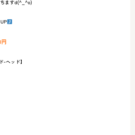
すd(^_^o)
UP
0円
ド-ヘッド】