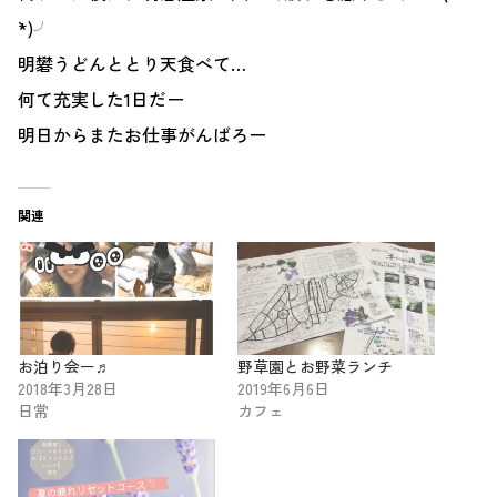
`*)╯
明礬うどんととり天食べて…
何て充実した1日だー
明日からまたお仕事がんばろー
関連
お泊り会ー♬
野草園とお野菜ランチ
2018年3月28日
2019年6月6日
日常
カフェ