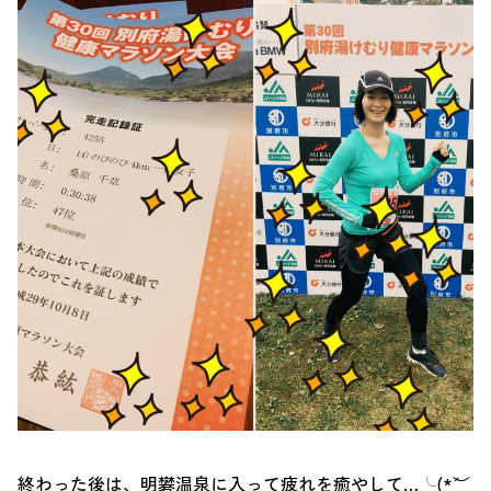
終わった後は、明礬温泉に入って疲れを癒やして…╰(*´︶