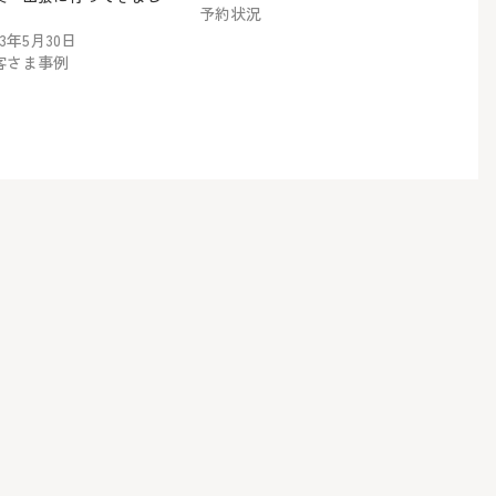
予約状況
！
23年5月30日
客さま事例