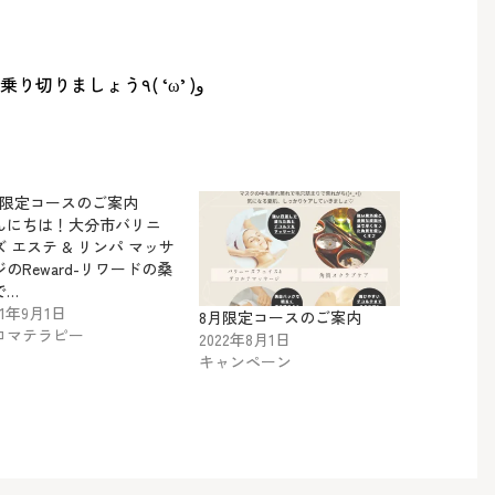
暑い夏、しっかり身体作りして乗り切りましょう٩( ‘ω’ )و
月限定コースのご案内
んにちは！大分市バリニ
ズ エステ & リンパ マッサ
ジのReward-リワードの桑
で…
21年9月1日
8月限定コースのご案内
ロマテラピー
2022年8月1日
キャンペーン