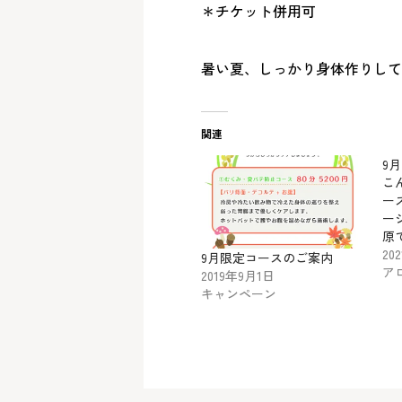
＊チケット併用可
関連
9
こ
ー
ー
原
20
9月限定コースのご案内
ア
2019年9月1日
キャンペーン