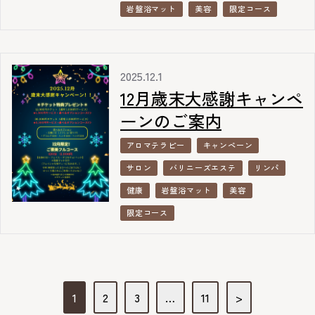
岩盤浴マット
美容
限定コース
2025.12.1
12月歳末大感謝キャンペ
ーンのご案内
アロマテラピー
キャンペーン
サロン
バリニーズエステ
リンパ
健康
岩盤浴マット
美容
限定コース
投
1
2
3
…
11
>
稿