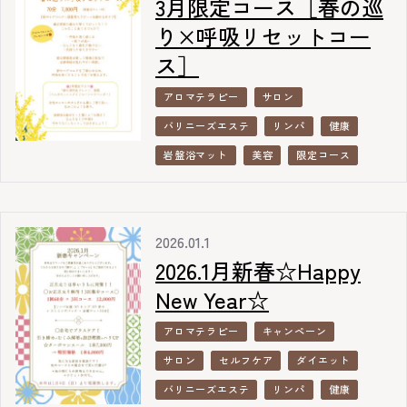
3月限定コース［春の巡
り×呼吸リセットコー
ス］
アロマテラピー
サロン
バリニーズエステ
リンパ
健康
岩盤浴マット
美容
限定コース
2026.01.1
2026.1月新春☆Happy
New Year☆
アロマテラピー
キャンペーン
サロン
セルフケア
ダイエット
バリニーズエステ
リンパ
健康