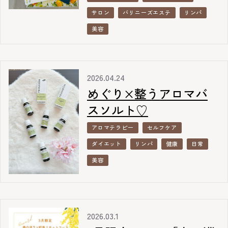
サロン
バリニーズエステ
リンパ
美容
2026.04.24
めぐり×整うアロマバ
スソルト♡
アロマテラピー
セルフケア
ダイエット
リンパ
健康
日常
美容
2026.03.1