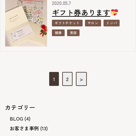
2020.05.7
ギフト券あります
ギフトチケット
サロン
リンパ
健康
美容
投
1
2
>
稿
ナ
ビ
カテゴリー
ゲ
BLOG
(4)
ー
お客さま事例
(13)
シ