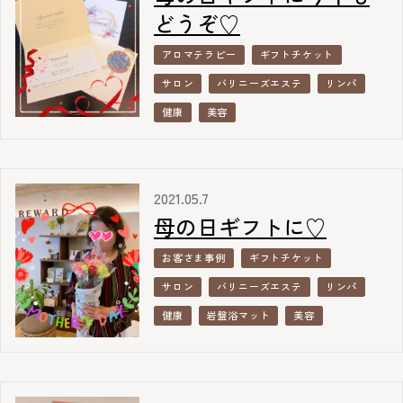
どうぞ♡
アロマテラピー
ギフトチケット
サロン
バリニーズエステ
リンパ
健康
美容
2021.05.7
母の日ギフトに♡
お客さま事例
ギフトチケット
サロン
バリニーズエステ
リンパ
健康
岩盤浴マット
美容