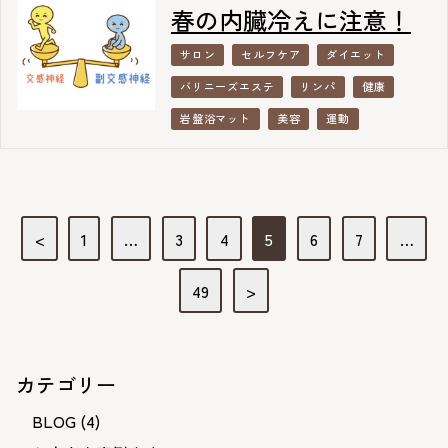
春の内臓冷えに注意！
サロン
セルフケア
ダイエット
バリニーズエステ
リンパ
健康
岩盤浴マット
美容
運動
投
<
1
…
3
4
5
6
7
…
稿
49
>
ナ
ビ
ゲ
カテゴリー
ー
シ
BLOG
(4)