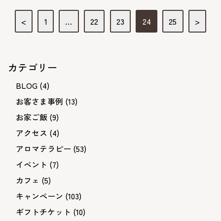
投
<
1
…
22
23
24
25
>
稿
ナ
ビ
カテゴリー
ゲ
BLOG
(4)
ー
お客さま事例
(13)
シ
お家ご飯
(9)
ョ
アクセス
(4)
ン
アロマテラピー
(53)
イベント
(7)
カフェ
(5)
キャンペーン
(103)
ギフトチケット
(10)